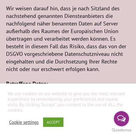
Wir weisen darauf hin, dass je nach Sitzland des
nachstehend genannten Diensteanbieters die
nachfolgend näher benannten Daten auf Server
außerhalb des Raumes der Europäischen Union
übertragen und verarbeitet werden können. Es
besteht in diesem Fall das Risiko, dass das von der
DSGVO vorgeschriebene Datenschutzniveau nicht
eingehalten und die Durchsetzung Ihrer Rechte
nicht oder nur erschwert erfolgen kann.
Betroffene Daten:
We use cookies on our website to give you the most relevant
Nutzungsdaten (bspw. Zugriffszeiten, angeklickte
experience by remembering your preferences and repeat
visits. By clicking “Accept”, you consent to the use of ALL the
Webseiten)
cookies.
Kommunikationsdaten (bspw. Informationen über
das genutzte Gerät, IP-Adresse)
Cookie settings
ACCEPT